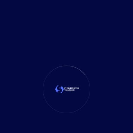
sistem yang lebih rapi dan aman, kepuasan
klien pun meningkat karena mereka dapat
memantau perkembangan pekerjaan secara
real-time tanpa harus datang langsung ke
kantor. Digitalisasi dokumen juga
mempercepat proses kerja, mengurangi
risiko kehilangan dokumen penting, serta
memudahkan akses bagi tim. Dengan semua
keunggulan ini, software Notaris & PPAT Job
Tracking menjadi solusi ideal untuk
mengoptimalkan operasional kantor Notaris
& PPAT secara modern dan efisien.