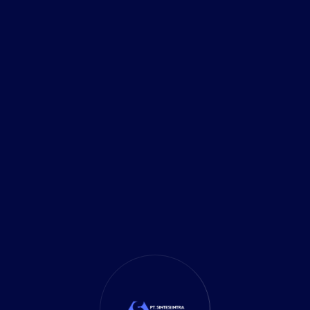
 2024
Manajemen Karyawan
an salah satu pilar utama kesuksesan suatu
, dan terinspirasi dapat menjadi aset yang luar
engan efektif dan efisien bukanlah tugas yang
haan beralih ke Sistem Manajemen Sumber Daya