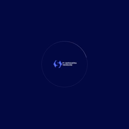
juga membuka peluang baru untuk
pertumbuhan dan inovasi. Berikut adalah
beberapa cara di mana teknologi berperan
penting dalam perusahaan. Meningkatkan
Efisiensi Operasional Teknologi membantu
perusahaan mengotomatisasi banyak
tugas rutin yang [...]
READ MORE