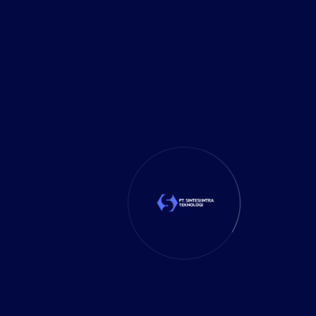
Industry-Specific Solutions
: Template yang
sudah disesuaikan dengan industri spesifik
Kesimpulan dan Rekomendasi
Pemilihan antara cloud dan on-premise ERP
bukanlah keputusan binary, melainkan
continuum yang harus disesuaikan dengan
kebutuhan unik setiap bisnis. Untuk sebagian
besar perusahaan di Indonesia, cloud ERP
menawarkan nilai optimal antara biaya,
fleksibilitas, dan kemudahan implementasi.