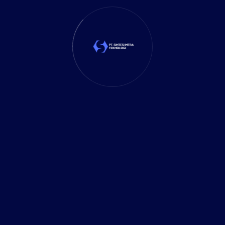
11 January 2026
Tragedi Kegagalan ERP:
Pelajaran dari MillerCoors
23 December 2025
Ketika Data Tidak Sinkron,
Keputusan Bisnis Jadi Mahal
15 December 2025
Ketika Sistem Pajak Berubah,
Bisnis Tidak Bisa Tetap Sama
10 November 2025