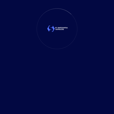
11 January 2026
Tragedi Kegagalan ERP:
Pelajaran dari MillerCoors
23 December 2025
Ketika Data Tidak Sinkron,
Keputusan Bisnis Jadi Mahal
15 December 2025
Ketika Sistem Pajak Berubah,
Bisnis Tidak Bisa Tetap Sama